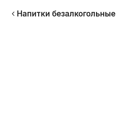
Напитки безалкогольные
Облепиховый морс 1л
Брусни
1л
1000 г
Облепиховый морс – это
1000 г
безалкогольный напиток. Для
Домашний
изготовления облепихового морса
морс – бе
используются только натуральные
основе на
ингредиенты
350
350
Фреш апельсиновый 0,5л
Фреш м
500 г
500 г
Апельсины
Морковь